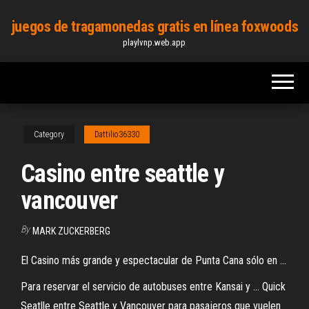
Skip
juegos de tragamonedas gratis en línea foxwoods
to
playlvnp.web.app
the
content
Category
Dattilio36330
Casino entre seattle y
vancouver
By
MARK ZUCKERBERG
El Casino más grande y espectacular de Punta Cana sólo en ...
Para reservar el servicio de autobuses entre Kansai y ... Quick
Seatlle entre Seattle y Vancouver para pasajeros que vuelen