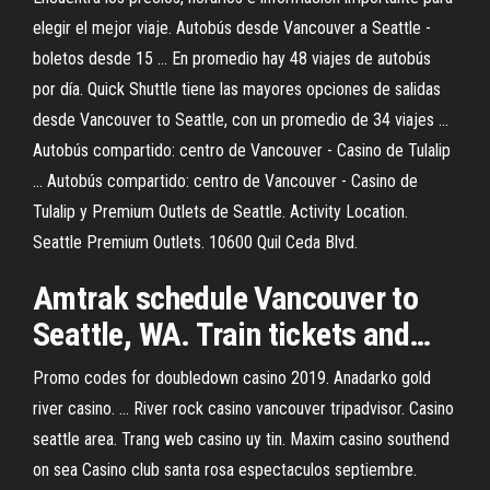
elegir el mejor viaje. Autobús desde Vancouver a Seattle -
boletos desde 15 ... En promedio hay 48 viajes de autobús
por día. Quick Shuttle tiene las mayores opciones de salidas
desde Vancouver to Seattle, con un promedio de 34 viajes ...
Autobús compartido: centro de Vancouver - Casino de Tulalip
... Autobús compartido: centro de Vancouver - Casino de
Tulalip y Premium Outlets de Seattle. Activity Location.
Seattle Premium Outlets. 10600 Quil Ceda Blvd.
Amtrak schedule
Vancouver
to
Seattle
, WA. Train tickets and…
Promo codes for doubledown casino 2019. Anadarko gold
river casino. ... River rock casino vancouver tripadvisor. Casino
seattle area. Trang web casino uy tin. Maxim casino southend
on sea Casino club santa rosa espectaculos septiembre.