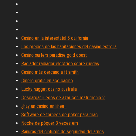
Casino en la interestatal 5 california
Los precios de las habitaciones del casino estrella
Casino surfers paradise gold coast
Radiador radiador electrico sobre ruedas
Casino más cercano a ft smith
Dinero gratis en ace casino
Lucky nugget casino australia
Descargar juegos de azar con matrimonio 2
¿hay un casino en línea_
Software de torneos de poker para mac
Noche de póquer 3 veces em
Ranuras del cinturón de seguridad del arnés