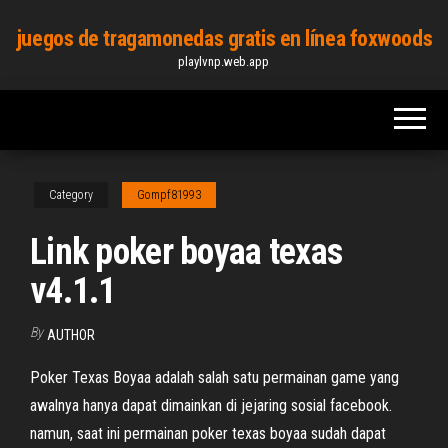
Skip
juegos de tragamonedas gratis en línea foxwoods
to
playlvnp.web.app
the
content
Category
Gompf81993
Link poker boyaa texas
v4.1.1
By
AUTHOR
Poker Texas Boyaa adalah salah satu permainan game yang
awalnya hanya dapat dimainkan di jejaring sosial facebook.
namun, saat ini permainan poker texas boyaa sudah dapat