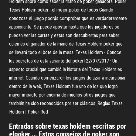
Holdem sobre cómo saber la mano de poker ganadora. Poker
Texas Holdem poker : el mejor poker de todos Cuando
conozcas el juego podrás comprobar que es verdaderamente
apasionante. Se puede apostar hasta que los jugadores se
puedan ver las cartas y estas son descubiertas para saber
quien es el ganador de la mano de Texas Holdem poker que
se llevará todo el bote de la mesa. Texas Holdem - Conoce
los secretos de esta variante del poker! 22/07/2017 · Un
aspecto crucial que cambió la historia del Texas Holdem es
internet. Cuando comenzaron los juegos de azar a incursionar
dentro de la web, Texas Holdem fue uno de los que logró
mayor impacto por encima de muchos otros juegos que
también ha sido reconocidos por ser clásicos. Reglas Texas
Holdem | Poker Red
Entradas sobre texas holdem escritas por
elpoker ... Estos consejos de poker son