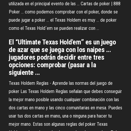
utilizada en el principal evento de las ... Cartas de poker | 888
Poker ... como podemos comprobar con el poker, donde se
puede jugar a poker ... el Texas Holdem es muy ... de poker
como el Texas Hold´em se pueden realizar con ...
El “Ultimate Texas Hold'em” es un juego
de azar que se juega con los naipes ...
jugadores podrán decidir entre tres
opciones: comprobar (pasar a la
siguiente ...
Texas Holdem Reglas - Aprende las normas del juego de
poker Las Texas Holdem Reglas señalan que debes conseguir
la mejor mano posible usando cualquier combinación con las
dos cartas en mano y las cinco comunitarias en mesa. Puedes
usar tus dos cartas en mano, una o ninguna para hacer tu
mejor mano. Estas son algunas reglas del poker Texas