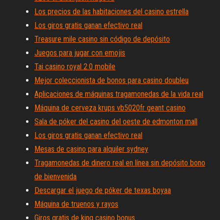
Los precios de las habitaciones del casino estrella
Los giros gratis ganan efectivo real
Treasure mile casino sin código de depósito
Juegos para jugar con emojis
Tai casino royal 2.0 mobile
Mejor coleccionista de bonos para casino doubleu
Aplicaciones de máquinas tragamonedas de la vida real
Máquina de cerveza krups vb5020fr geant casino
Sala de póker del casino del oeste de edmonton mall
Los giros gratis ganan efectivo real
Mesas de casino para alquiler sydney
Tragamonedas de dinero real en línea sin depósito bono
de bienvenida
Descargar el juego de póker de texas boyaa
Máquina de truenos y rayos
Giros gratis de king casino bonus