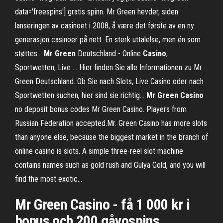
data='freespins'] gratis spinn. Mr Green hevder, siden
lanseringen av casinoet i 2008, å være det første av en ny
generasjon casinoer på nett. En sterk uttalelse, men én som
støttes...
Mr
Green
Deutschland - Online
Casino
,
Sportwetten, Live … Hier finden Sie alle Informationen zu Mr
Green Deutschland. Ob Sie nach Slots, Live Casino oder nach
Sportwetten suchen, hier sind sie richtig…
Mr
Green
Casino
no deposit bonus codes Mr Green Casino. Players from
Russian Federation accepted.Mr. Green Casino has more slots
than anyone else, because the biggest market in the branch of
online casino is slots. A simple three-reel slot machine
contains names such as gold rush and Gulya Gold, and you will
find the most exotic...
Mr
Green
Casino
- få 1 000 kr i
bonus och 200 gåvospins