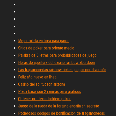
Mejor ruleta en línea para ganar
Sitios de poker para oriente medio
Palabra de 5 letras para probabilidades de juego
Horas de apertura del casino rainbow aberdeen
Las tragamonedas rainbow riches juegan por diversión
Feliz año nuevo en línea
Casino del sol tucson arizona
Placa base con 2 ranuras para gráficos
Obtener oro texas holdem poker
Juego de la rueda de la fortuna engaña sh secreto
Poderosos códigos de bonificación de tragamonedas