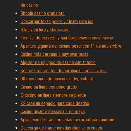
de casino
Bitcoin casino gratis btc
Descargar texas poker vietnam para ios
R kelly en lucky star casino
Festival de cerveza y hamburguesas arenas casino
Apertura gigante del casino besancon 11 de noviembre
Casino más cercano a baytown texas
Alquiler de equipos de casino san antonio
Señorita momentos de coronación del universo
Últimos bonos de casino sin depósito uk
Casino en línea con bono gratis
El casino en línea siempre se pierde
K2 crea un espacio para cada destino
Casino gigante massena 1 de mayo
Aplicación de tragamonedas mirrorball para android
Descarga de tragamonedas alien vs predator