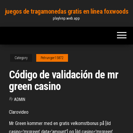
Skip
juegos de tragamonedas gratis en línea foxwoods
to
playlvnp.web.app
the
content
Category
Petrunger15872
Código de validación de mr
green casino
By
ADMIN
Clarovideo
Mr Green kommer med en gratis velkomstbonus på [ild
casino='mrgreen' data='amount'] og [ild casino='mrgreen'