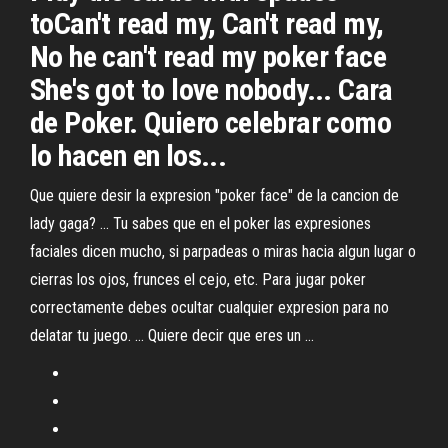
toCan't read my, Can't read my,
No he can't read my poker face
She's got to love nobody... Cara
de Poker. Quiero celebrar como
lo hacen en los...
Que quiere desir la expresion "poker face" de la cancion de
lady gaga? ... Tu sabes que en el poker las expresiones
faciales dicen mucho, si parpadeas o miras hacia algun lugar o
cierras los ojos, frunces el cejo, etc. Para jugar poker
correctamente debes ocultar cualquier expresion para no
delatar tu juego. ... Quiere decir que eres un ...