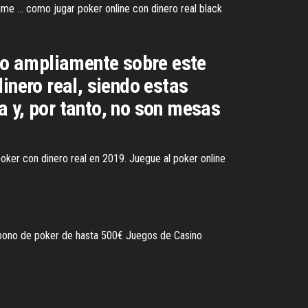
me ... como jugar poker online con dinero real black
ado ampliamente sobre este
inero real, siendo estas
a y, por tanto, no son mesas
oker con dinero real en 2019. Juegue al poker online
n bono de poker de hasta 500€ Juegos de Casino