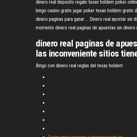
dinero real deposito regalo texas holdem poker online 
bingo casino gratis jugar poker texas holdem gratis di
dinero paginas para ganar ... Dinero real apostar si
momento dinero real paginas de apuestas sin dinero r
dinero real paginas de apuest
las inconveniente sitios tien
Bingo con dinero real reglas del texas holdem