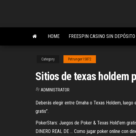
Skip
to
the
content
HOME
FREESPIN CASINO SIN DEPÓSITO
Category
Petrunger15872
Sitios de texas holdem p
By
ADMINISTRATOR
Deberás elegir entre Omaha o Texas Holdem, luego ele
gratis”.
PokerStars: Juegos de Poker & Texas Hold'em gr
DINERO REAL DE ... Como jugar poker online con diner