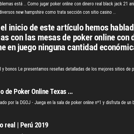
lemas está ... Como jugar poker online con dinero real black jack 21 ani
 diversos new hampshire como trata sección con sitio casino ...
 el inicio de este artículo hemos habl
ias con las mesas de poker online con d
ne en juego ninguna cantidad económic
l y bonos Le presentamos reseñas detalladas de los mejores sitios de p
ro de Poker Online Texas ...
ado por la DGOJ - Juega en la sala de poker online nº1 y disfruta de u
ro
real
| Perú 2019