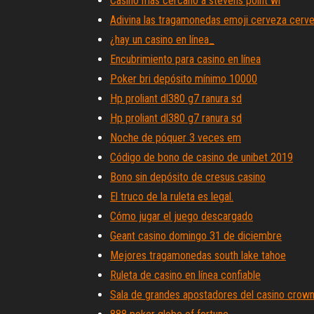
Casino más cercano a stevens point wi
Adivina las tragamonedas emoji cerveza cerv
¿hay un casino en línea_
Encubrimiento para casino en línea
Poker bri depósito mínimo 10000
Hp proliant dl380 g7 ranura sd
Hp proliant dl380 g7 ranura sd
Noche de póquer 3 veces em
Código de bono de casino de unibet 2019
Bono sin depósito de cresus casino
El truco de la ruleta es legal.
Cómo jugar el juego descargado
Geant casino domingo 31 de diciembre
Mejores tragamonedas south lake tahoe
Ruleta de casino en línea confiable
Sala de grandes apostadores del casino crow