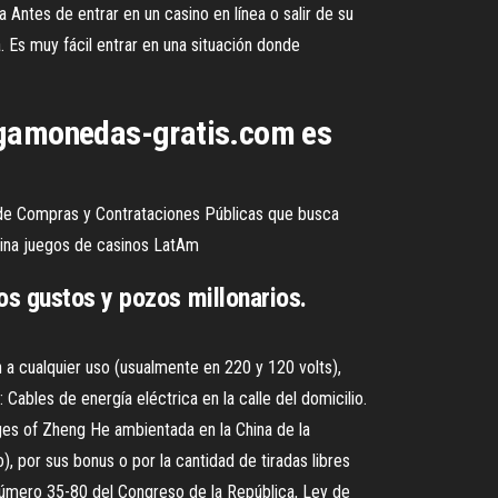
Antes de entrar en un casino en línea o salir de su
a. Es muy fácil entrar en una situación donde
ragamonedas-gratis.com es
 de Compras y Contrataciones Públicas que busca
tina juegos de casinos LatAm
os gustos y pozos millonarios.
ón a cualquier uso (usualmente en 220 y 120 volts),
 Cables de energía eléctrica en la calle del domicilio.
es of Zheng He ambientada en la China de la
), por sus bonus o por la cantidad de tiradas libres
úmero 35-80 del Congreso de la República, Ley de