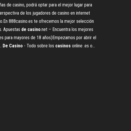
ñas de casino, podrá optar para el mejor lugar para
perspectiva de los jugadores de casino en internet
no.En 888casino.es te ofrecemos la mejor selección
as. Apuestas
de
casino
.net – Encuentra los mejores
bles para mayores de 18 años)Empezamos por abrir el
..
De
Casino
- Todo sobre los
casinos
online .es o…