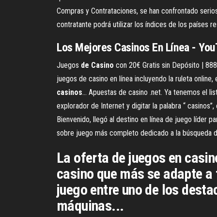
Compras y Contrataciones, se han confrontado serios 
contratante podrá utilizar los índices de los países re
Los Mejores Casinos En Línea - Yo
Juegos
de
Casino
con 20€ Gratis sin Depósito | 88
juegos de casino en línea incluyendo la ruleta online,
casinos
… Apuestas de casino .net. Ya tenemos el l
explorador de Internet y digitar la palabra “ casinos”
Bienvenido, llegó al destino en línea de juego líder 
sobre juego más completo dedicado a la búsqueda de 
La oferta de juegos en casin
casino que más se adapte a t
juego entre uno de los dest
máquinas...