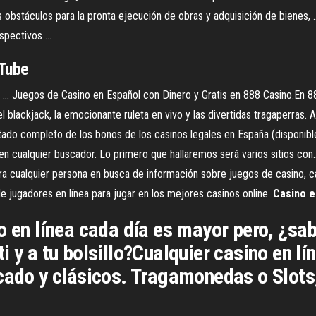
obstáculos para la pronta ejecución de obras y adquisición de bienes, ..
spectivos ...
uTube
8 … Juegos de Casino en Español con Dinero y Gratis en 888 Casino.En 
 el blackjack, la emocionante ruleta en vivo y las divertidas tragaperras.
istado completo de los bonos de los casinos legales en España (disponi
, en cualquier buscador. Lo primero que hallaremos será varios sitios con.
para cualquier persona en busca de información sobre juegos de casino, c
jugadores en línea para jugar en los mejores casinos online.
Casino
e
o en línea cada día es mayor pero, ¿sa
i y a tu bolsillo?Cualquier casino en lí
acado y clásicos. Tragamonedas o Slot