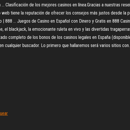
 … Clasificación de los mejores casinos en línea.Gracias a nuestras rese
itio web tiene la reputación de ofrecer los consejos más justos desde la 
o | 888 … Juegos de Casino en Español con Dinero y Gratis en 888 Casi
ne, el blackjack, la emocionante ruleta en vivo y las divertidas tragaperr
istado completo de los bonos de los casinos legales en España (disponi
, en cualquier buscador. Lo primero que hallaremos será varios sitios con.
quear