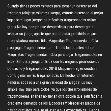
Cuando tienes pocos minutos para tomar un descanso del
trabajo y relajarte mientras juegas, estarás buscando el mejor
lugar para jugar juegos de máquinas tragamonedas online
gratis.No hay tiempo que desperdiciar para descargar e
instalar un juego, aparte que puede estar prohibido en una
computadora compartida. Maquinitas Tragamonedas | Guía
para jugar Tragamonedas en ... Todos los detalles sobre
Maquinitas Tragamonedas | Guía para jugar Tragamonedas en
línea Disfruta y juega en línea con las mejores promociones
de casino y tragamonedas 2018 Máquinas tragamonedas:
Cómo ganar en las tragamonedas De hecho, en Internet,
¡tendrás acceso a una gran variedad de juegos! Es muy
simple, hay algo para todos, ya que los desarrolladores de
tragamonedas en línea no tienen otra opción que satisfacer la
creciente demanda de los jugadores y ofrecerles juegos de
casino gratuitos, que se ajusten a sus expectativas. Juegos