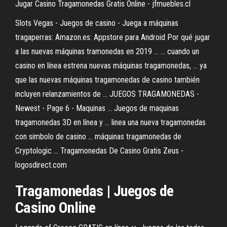
Jugar Casino Tragamonedas Gratis Online - jfmuebles.cl
Slots Vegas - Juegos de casino - Juega a máquinas
tragaperras: Amazon.es: Appstore para Android Por qué jugar
a las nuevas máquinas tramonedas en 2019 ... ... cuando un
casino en línea estrena nuevas máquinas tragamonedas, ... ya
que las nuevas máquinas tragamonedas de casino también
incluyen relanzamientos de ... JUEGOS TRAGAMONEDAS -
Newest - Page 6 - Maquinas ... Juegos de maquinas
tragamonedas 3D en línea y ... linea una nueva tragamonedas
con simbolo de casino ... máquinas tragamonedas de
Cryptologic ... Tragamonedas De Casino Gratis Zeus -
logosdirect.com
Tragamonedas | Juegos de
Casino Online