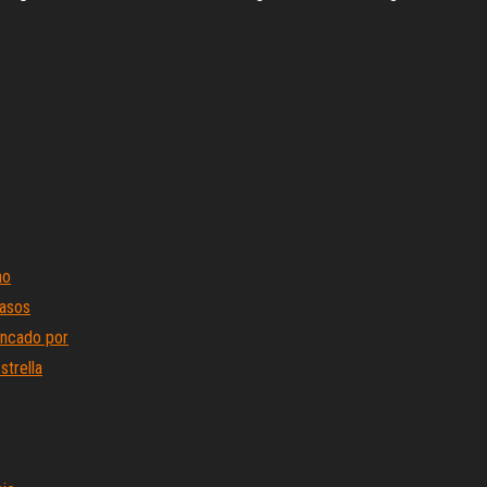
no
vasos
ancado por
strella