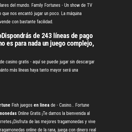
ulares del mundo. Family Fortunes - Un show de TV
no que nos encantó jugar un poco. La máquina
vende con bastante facilidad.
oDispondrás de 243 líneas de pago
no es para nada un juego complejo,
de casino gratis - aquí se puede jugar sin descargar
Cuánto más líneas haya tanto mayor será una
rtune
Fish juegos
en
linea
de - Casino… Fortune
monedas
Online Gratis ¡Te damos la bienvenida al
rretes.¡Disfruta de las mejores tragamonedas y vive
tragamonedas online de la rana, juega con dinero real