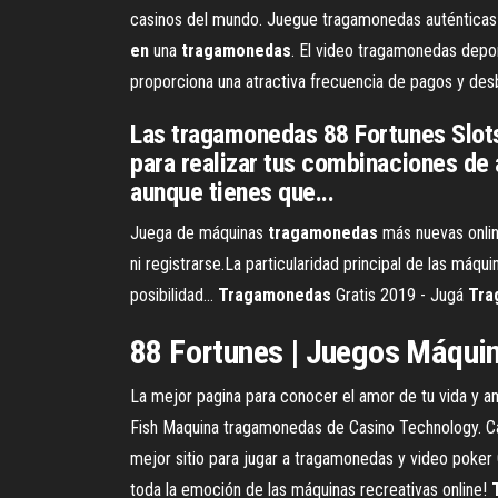
casinos del mundo. Juegue tragamonedas auténticas 
en
una
tragamonedas
. El video tragamonedas depor
proporciona una atractiva frecuencia de pagos y desb
Las tragamonedas 88 Fortunes Slots
para realizar tus combinaciones de
aunque tienes que...
Juega de máquinas
tragamonedas
más nuevas online
ni registrarse.La particularidad principal de las má
posibilidad...
Tragamonedas
Gratis 2019 - Jugá
Tra
88
Fortunes
| Juegos Máqui
La mejor pagina para conocer el amor de tu vida y a
Fish Maquina tragamonedas de Casino Technology. Ca
mejor sitio para jugar a tragamonedas y video poker
toda la emoción de las máquinas recreativas online!