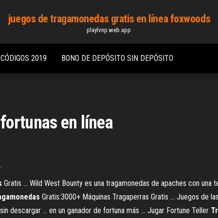
juegos de tragamonedas gratis en línea foxwoods
playlvnp.web.app
 CÓDIGOS 2019
BONO DE DEPÓSITO SIN DEPÓSITO
fortunas en línea
.
s
Gratis ... Wild West Bounty es una tragamonedas de apaches con una tema
agamonedas
Gratis:3000+ Máquinas Tragaperras Gratis ... Juegos de 
sin descargar ... en un ganador de fortuna más ... Jugar Fortune Teller
T