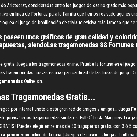
de Aristocrat, consideradas entre los juegos de casino gratis más pop
tivo en línea de Fortunas para la Familia que hemos revisado aquí es u
loquea el juego de bonificación de trivia televisiva más famoso que se 
 poseen unos gráficos de gran calidad y colorid
 apuestas, siendoLas tragamonedas 88 Fortunes 
 gratis Juega a las tragamonedas online. Pruebe la fortuna en el juego 
quinas tragamonedas nuevas es una gran cantidad de las líneas de juego. 
gamonedas
Online sin…
nas
Tragamonedas
Gratis...
migos por internet unete a esta gran red de amigos y amigas... Juega
Fo
tegoriasJuegos tragamonedas similares: Full Of Luck. Máquinas
Traga
 GRATIS! Puedes elegir entre más de 30 tragaperras gratis, con 3 ó 5 ca
Tragamonedas
online de la rana | Juegos de casino… Juega a la ultima 