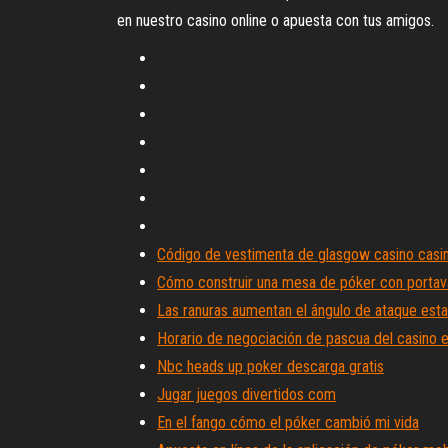
en nuestro casino online o apuesta con tus amigos.
Código de vestimenta de glasgow casino casi
Cómo construir una mesa de póker con porta
Las ranuras aumentan el ángulo de ataque est
Horario de negociación de pascua del casino e
Nbc heads up poker descarga gratis
Jugar juegos divertidos com
En el fango cómo el póker cambió mi vida