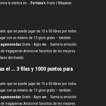
rma la mística en ...
Fortuna's
Fruits | Máquinas
tic que se puede jugar de 10 a 50 libras por todos
jugar con un mínimo de 13 giros gratis – también
ragamonedas
Gratis - Apps
en
... Sienta la emoción
 de tragaperras Aristocrat favoritos de los mejores
lares del mundo.
el ... 3 filas y 1000 puntos para
tic que se puede jugar de 10 a 50 libras por todos
jugar con un mínimo de 13 giros gratis – también
ragamonedas
Gratis - Apps
en
... Sienta la emoción
 de tragaperras Aristocrat favoritos de los mejores