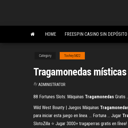
Skip
to
the
content
HOME
FREESPIN CASINO SIN DEPÓSITO
Category
Toohey5822
Tragamonedas místicas 
By
ADMINISTRATOR
88 Fortunes Slots: Máquinas
Tragamonedas
Gratis ..
Wild West Bounty | Juegos Máquinas
Tragamoneda
para iniciar esta juego en linea. ... Fortuna ... Jugar
Tr
SlotoZilla ⭐ Jugar 3000+ tragaperras gratis en lÍnea! 