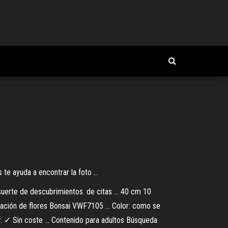
e ayuda a encontrar la foto ...
uerte de descubrimientos. de citas ... 40 cm 10
ecoración de flores Bonsai VWF7105 ... Color: como se
. ✓ Sin coste ... Contenido para adultos Búsqueda