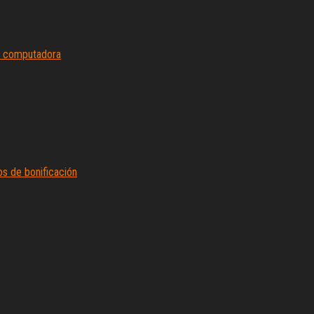
a computadora
s de bonificación