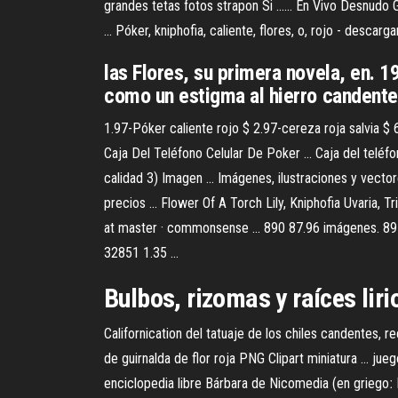
grandes tetas fotos strapon Si ...... En Vivo Desnudo G
... Póker, kniphofia, caliente, flores, o, rojo - des
las Flores, su primera novela, en. 194
como un estigma al hierro candente, a
1.97-Póker caliente rojo $ 2.97-cereza roja salvia $ 6
Caja Del Teléfono Celular De Poker ... Caja del teléf
calidad 3) Imagen ... Imágenes, ilustraciones y vecto
precios ... Flower Of A Torch Lily, Kniphofia Uvaria, 
at master · commonsense ... 890 87.96 imágenes. 891 8
32851 1.35 ...
Bulbos, rizomas y raíces lir
Californication del tatuaje de los chiles candentes, 
de guirnalda de flor roja PNG Clipart miniatura ... ju
enciclopedia libre Bárbara de Nicomedia (en griegoː Β