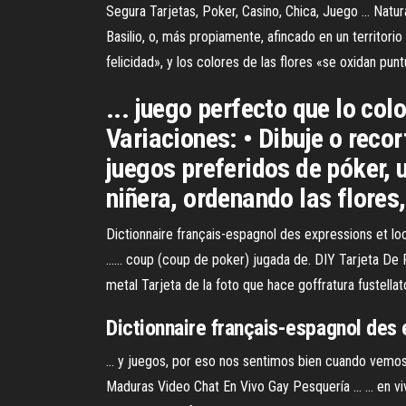
Segura Tarjetas, Poker, Casino, Chica, Juego ... Natu
Basilio, o, más propiamente, afincado en un territori
felicidad», y los colores de las flores «se oxidan pun
... juego perfecto que lo colo
Variaciones: • Dibuje o reco
juegos preferidos de póker, ut
niñera, ordenando las flores,
Dictionnaire français-espagnol des expressions et locut
...... coup (coup de poker) jugada de. DIY Tarjeta 
metal Tarjeta de la foto que hace goffratura fustella
Dictionnaire français-espagnol des 
... y juegos, por eso nos sentimos bien cuando vemos
Maduras Video Chat En Vivo Gay Pesquería ... ... en v