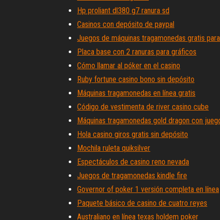
Hp proliant dl380 g7 ranura sd
Casinos con depósito de paypal
Juegos de máquinas tragamonedas gratis par
Placa base con 2 ranuras para gráficos
Cómo llamar al póker en el casino
Ruby fortune casino bono sin depósito
Máquinas tragamonedas en línea gratis
Código de vestimenta de river casino cube
Máquinas tragamonedas gold dragon con juego
Hola casino giros gratis sin depósito
Mochila ruleta quiksilver
Espectáculos de casino reno nevada
Juegos de tragamonedas kindle fire
Governor of poker 1 versión completa en línea
Paquete básico de casino de cuatro reyes
Australiano en línea texas holdem poker