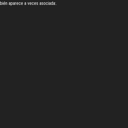
bién aparece a veces asociada:.