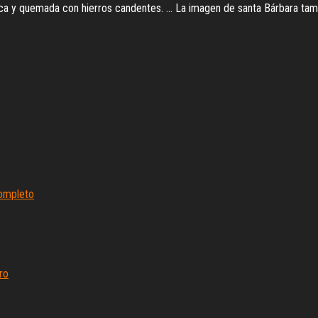
a y quemada con hierros candentes. ... La imagen de santa Bárbara tam
completo
ro