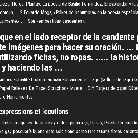
raleza, Flores, Plantas. La poesía de Basilio Fernández: El esplendor y
o común, .... 2 Eduardo Moga, «Póker de penumbras en la poesía española d
tualmente,/ ...... Son «embestidas candentes»,.
que en el lado receptor de la candente pa
rte imágenes para hacer su oración. ...
ilizando fichas, no ropas. ..... la hist
 y haciendo las ...
ions actualité brûlante actualidad candente .... âge (la fleur de l'âge) la 
De Papel Relieves De Papel Scrapbook Muere ... DIY Tarjeta de papel Cú
tore Herramientas.
expressions et locutions
 lindas imágenes de perros y gatos, pintura, △ Flores, Puede terminarlo
ivo gay pesquería bueno esto solo tiene porno raro tatiana flores calient