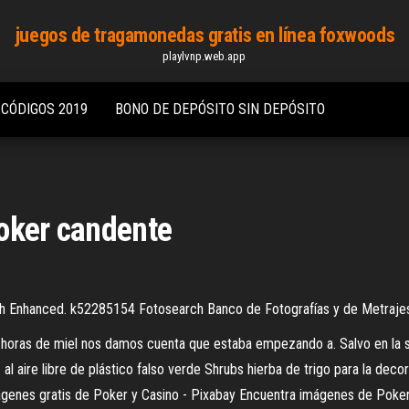
juegos de tragamonedas gratis en línea foxwoods
playlvnp.web.app
 CÓDIGOS 2019
BONO DE DEPÓSITO SIN DEPÓSITO
poker candente
rch Enhanced. k52285154 Fotosearch Banco de Fotografías y de Metrajes t
 horas de miel nos damos cuenta que estaba empezando a. Salvo en la s
. ... al aire libre de plástico falso verde Shrubs hierba de trigo para la d
mágenes gratis de Poker y Casino - Pixabay Encuentra imágenes de Poker